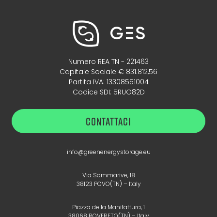
Numero REA TN - 221463
Capitale Sociale € 831.812,56
Partita IVA: 13308551004
Codice SDI: 5RUO82D
CONTATTACI
info@greenenergystorage.eu
Via Sommarive, 18
38123 POVO(TN) – Italy
Piazza della Manifattura, 1
38068 ROVERETO(TN) – Italy