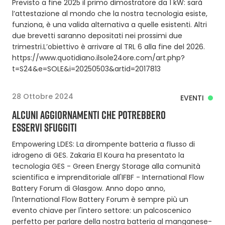
Previsto a fine 2025 il primo dimostratore da 1 kW: sarà
l’attestazione al mondo che la nostra tecnologia esiste,
funziona, è una valida alternativa a quelle esistenti. Altri
due brevetti saranno depositati nei prossimi due
trimestri.L’obiettivo è arrivare al TRL 6 alla fine del 2026.
https://www.quotidiano.ilsole24ore.com/art.php?
t=S24&e=SOLE&i=20250503&artid=2017813
28 Ottobre 2024
EVENTI
ALCUNI AGGIORNAMENTI CHE POTREBBERO
ESSERVI SFUGGITI
Empowering LDES: La dirompente batteria a flusso di
idrogeno di GES. Zakaria El Koura ha presentato la
tecnologia GES - Green Energy Storage alla comunità
scientifica e imprenditoriale all'IFBF - International Flow
Battery Forum di Glasgow. Anno dopo anno,
l'International Flow Battery Forum è sempre più un
evento chiave per l'intero settore: un palcoscenico
perfetto per parlare della nostra batteria al manganese-