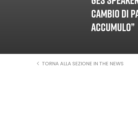
cambio di p
accumulo”
TORNA ALLA SEZIONE IN THE NEWS
Save the date!
Il 28 aprile 2022, a
dall’Associazione It
i sistemi di accum
Il presidente Salva
contesto del proge