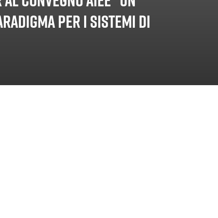
aradigma per i sistemi di
lle ore 09.00 presso l’Hotel Savoy di Roma, si svolge il con
aliana Economisti dell’Energia (AIEE) dal titolo
Un cambio
ulo?
tore Pinto presenterà l’innovativa batteria a idrogeno di G
tto europeo IPCEI
EuBatIn
e progettata per offrire una sol